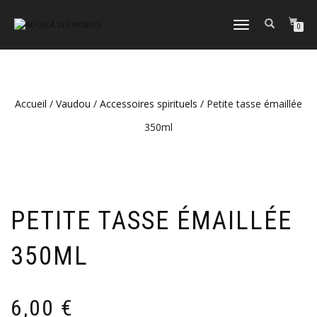
DÉPLIER
0
LA
NAVIGATION
Accueil
/
Vaudou
/
Accessoires spirituels
/ Petite tasse émaillée
350ml
PETITE TASSE ÉMAILLÉE
350ML
6,00
€