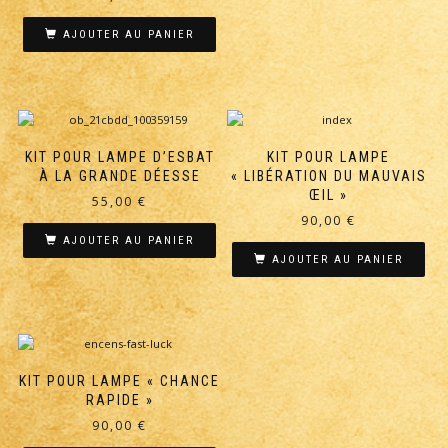
AJOUTER AU PANIER
KIT POUR LAMPE D’ESBAT
KIT POUR LAMPE
À LA GRANDE DÉESSE
« LIBÉRATION DU MAUVAIS
ŒIL »
55,00
€
90,00
€
AJOUTER AU PANIER
AJOUTER AU PANIER
KIT POUR LAMPE « CHANCE
RAPIDE »
90,00
€