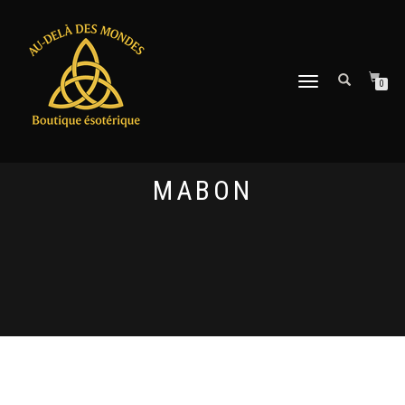
DÉPLIER
0
LA
NAVIGATION
MABON