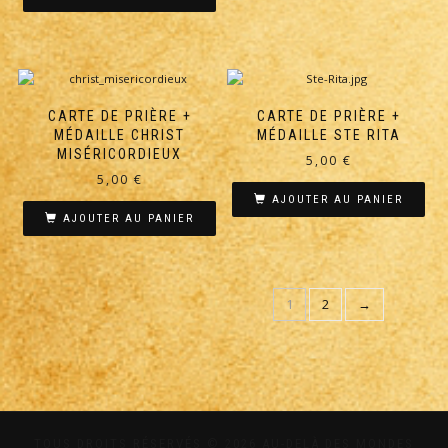
CARTE DE PRIÈRE +
CARTE DE PRIÈRE +
MÉDAILLE CHRIST
MÉDAILLE STE RITA
MISÉRICORDIEUX
5,00
€
5,00
€
AJOUTER AU PANIER
AJOUTER AU PANIER
1
2
→
TOUS DROITS RÉSERVÉS © 2026 AU-DELÀ DES MONDES