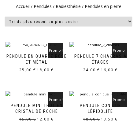
Accueil
/
Pendules / Radiesthésie
/ Pendules en pierre
Promo !
Promo !
PENDULE EN QUARTZ ROSE
PENDULE 7 CHAKRAS À
ET MÉTAL
ÉTAGES
Le
Le
Le
Le
25,00
€
18,00
€
24,00
€
16,00
€
prix
prix
prix
prix
initial
actuel
initial
actuel
était :
est :
était :
est :
25,00 €.
18,00 €.
24,00 €.
16,00 €.
Promo !
Promo !
PENDULE MINI THOT EN
PENDULE CONIQUE
CRISTAL DE ROCHE
LÉPIDOLITE
Le
Le
Le
Le
15,00
€
12,00
€
18,00
€
13,50
€
prix
prix
prix
prix
initial
actuel
initial
actuel
était :
est :
était :
est :