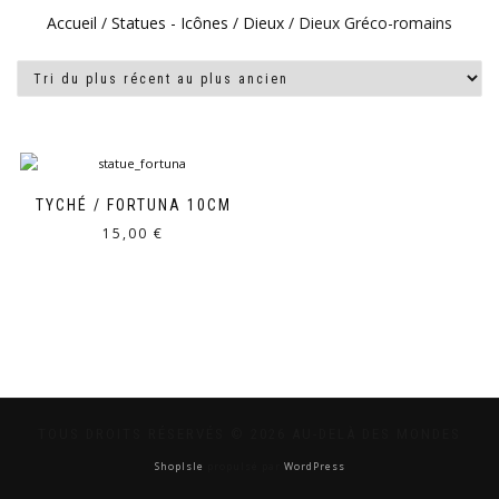
Accueil
/
Statues - Icônes
/
Dieux
/ Dieux Gréco-romains
TYCHÉ / FORTUNA 10CM
15,00
€
TOUS DROITS RÉSERVÉS © 2026 AU-DELÀ DES MONDES
ShopIsle
propulsé par
WordPress