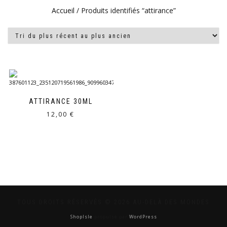
Accueil
/ Produits identifiés “attirance”
ATTIRANCE 30ML
12,00
€
TOUS DROITS RÉSERVÉS © 2026 AU-DELÀ DES MONDES
ShopIsle
propulsé par
WordPress