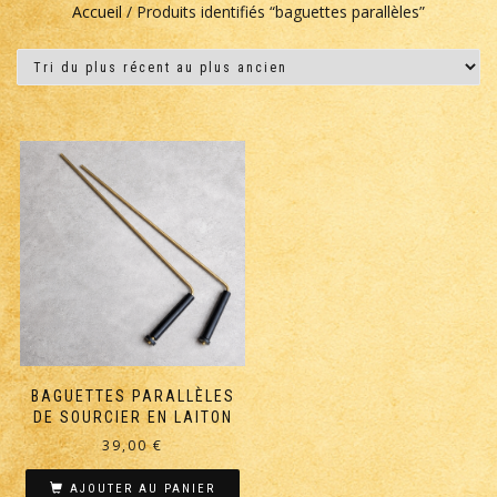
Accueil
/ Produits identifiés “baguettes parallèles”
BAGUETTES PARALLÈLES
DE SOURCIER EN LAITON
39,00
€
AJOUTER AU PANIER