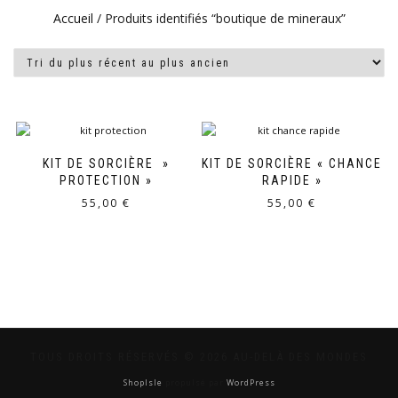
Accueil
/ Produits identifiés “boutique de mineraux”
KIT DE SORCIÈRE »
KIT DE SORCIÈRE « CHANCE
PROTECTION »
RAPIDE »
55,00
€
55,00
€
TOUS DROITS RÉSERVÉS © 2026 AU-DELÀ DES MONDES
ShopIsle
propulsé par
WordPress