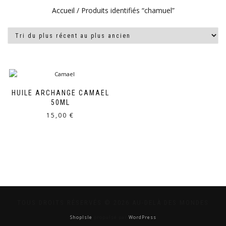
Accueil
/ Produits identifiés “chamuel”
HUILE ARCHANGE CAMAEL
50ML
15,00
€
TOUS DROITS RÉSERVÉS © 2026 AU-DELÀ DES MONDES
ShopIsle
propulsé par
WordPress