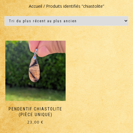
Accueil
/ Produits identifiés “chiastolite”
PENDENTIF CHIASTOLITE
(PIÈCE UNIQUE)
23,00
€