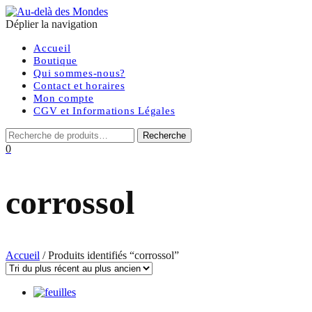
Déplier la navigation
Accueil
Boutique
Qui sommes-nous?
Contact et horaires
Mon compte
CGV et Informations Légales
0
corrossol
Accueil
/ Produits identifiés “corrossol”