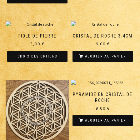
8,50 €.
5,00 €.
FIOLE DE PIERRE
CRISTAL DE ROCHE 3-4CM
3,00
€
6,00
€
CHOIX DES OPTIONS
AJOUTER AU PANIER
Ce
produit
a
plusieurs
variations.
PYRAMIDE EN CRISTAL DE
Les
ROCHE
options
9,00
€
peuvent
être
AJOUTER AU PANIER
choisies
sur
la