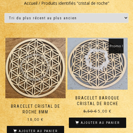
Accueil
/ Produits identifiés “cristal de roche”
Promo !
BRACELET BAROQUE
CRISTAL DE ROCHE
BRACELET CRISTAL DE
Le
Le
8,50
€
5,00
€
ROCHE 8MM
prix
prix
18,00
€
initial
actuel
AJOUTER AU PANIER
était :
est :
AJOUTER AU PANIER