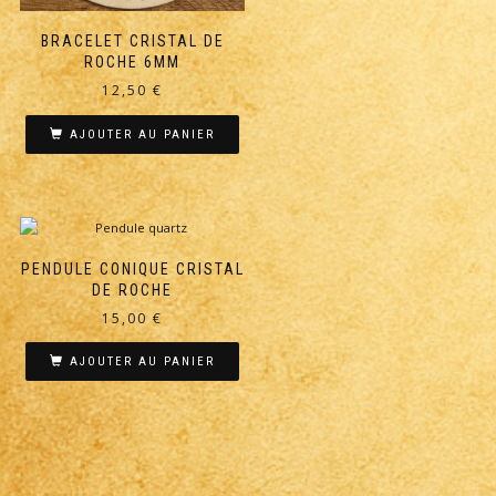
page
du
BRACELET CRISTAL DE
produit
ROCHE 6MM
12,50
€
AJOUTER AU PANIER
PENDULE CONIQUE CRISTAL
DE ROCHE
15,00
€
AJOUTER AU PANIER