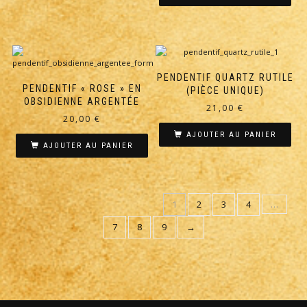
PENDENTIF QUARTZ RUTILE
PENDENTIF « ROSE » EN
(PIÈCE UNIQUE)
OBSIDIENNE ARGENTÉE
21,00
€
20,00
€
AJOUTER AU PANIER
AJOUTER AU PANIER
1
2
3
4
…
7
8
9
→