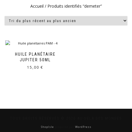
Accueil
/ Produits identifiés “demeter”
HUILE PLANÉTAIRE
JUPITER 50ML
15,00
€
TOUS DROITS RÉSERVÉS © 2026 AU-DELÀ DES MONDES
ShopIsle
propulsé par
WordPress