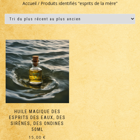
Accueil
/ Produits identifiés “esprits de la mère”
HUILE MAGIQUE DES
ESPRITS DES EAUX, DES
SIRÈNES, DES ONDINES
50ML
15,00
€