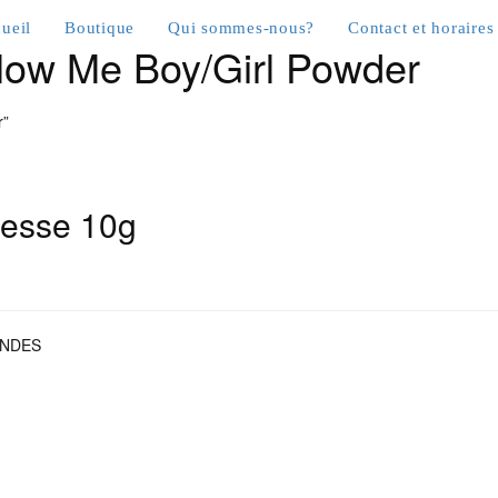
ueil
Boutique
Qui sommes-nous?
Contact et horaires
low Me Boy/Girl Powder
r”
resse 10g
ONDES