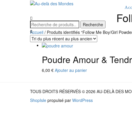
Acc
Fol
0
Accueil
/ Produits identifiés “Follow Me Boy/Girl Powde
Poudre Amour & Tend
6,00
€
Ajouter au panier
TOUS DROITS RÉSERVÉS © 2026 AU-DELÀ DES M
ShopIsle
propulsé par
WordPress