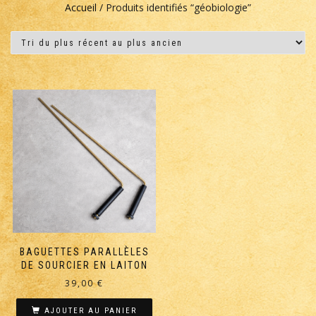
Accueil
/ Produits identifiés “géobiologie”
BAGUETTES PARALLÈLES
DE SOURCIER EN LAITON
39,00
€
AJOUTER AU PANIER