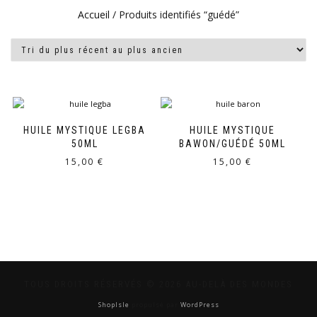
Accueil
/ Produits identifiés “guédé”
HUILE MYSTIQUE LEGBA
HUILE MYSTIQUE
50ML
BAWON/GUÉDÉ 50ML
15,00
€
15,00
€
TOUS DROITS RÉSERVÉS © 2026 AU-DELÀ DES MONDES
ShopIsle
propulsé par
WordPress