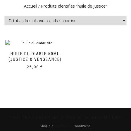
Accueil
/ Produits identifiés “huile de justice”
HUILE DU DIABLE 50ML
(JUSTICE & VENGEANCE)
25,00
€
TOUS DROITS RÉSERVÉS © 2026 AU-DELÀ DES MONDES
ShopIsle
propulsé par
WordPress