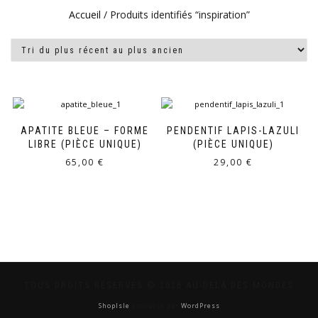
Accueil
/ Produits identifiés “inspiration”
APATITE BLEUE – FORME
PENDENTIF LAPIS-LAZULI
LIBRE (PIÈCE UNIQUE)
(PIÈCE UNIQUE)
65,00
€
29,00
€
TOUS DROITS RÉSERVÉS © 2026 AU-DELÀ DES MONDES
ShopIsle
propulsé par
WordPress