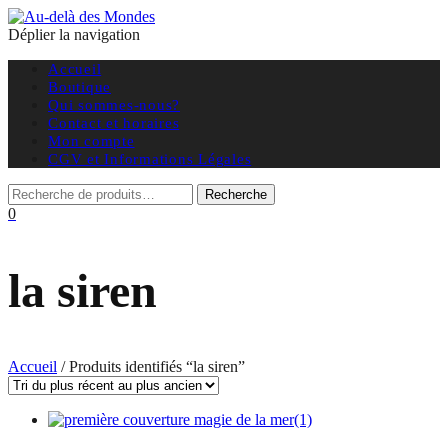
Déplier la navigation
Accueil
Boutique
Qui sommes-nous?
Contact et horaires
Mon compte
CGV et Informations Légales
0
la siren
Accueil
/ Produits identifiés “la siren”