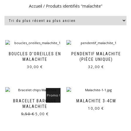
Accueil
/ Produits identifiés “malachite”
BOUCLES D’OREILLES EN
PENDENTIF MALACHITE
MALACHITE
(PIÈCE UNIQUE)
30,00
€
32,00
€
Promo !
BRACELET BAROQUE
MALACHITE 3-4CM
MALACHITE
10,00
€
Le
Le
9,50
€
5,00
€
prix
prix
initial
actuel
était :
est :