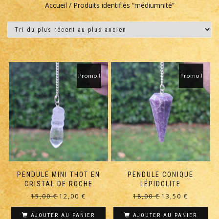
Accueil
/ Produits identifiés “médiumnité”
Promo !
Promo !
PENDULE MINI THOT EN
PENDULE CONIQUE
CRISTAL DE ROCHE
LÉPIDOLITE
Le
Le
Le
Le
15,00
€
12,00
€
18,00
€
13,50
€
prix
prix
prix
prix
initial
actuel
initial
actuel
AJOUTER AU PANIER
AJOUTER AU PANIER