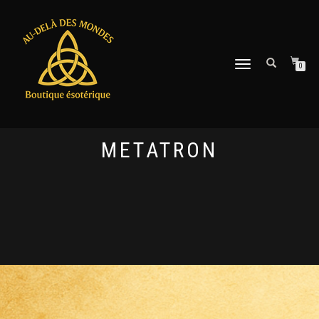
DÉPLIER
0
LA
NAVIGATION
METATRON