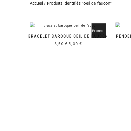
Accueil
/ Produits identifiés “oeil de faucon”
Promo !
BRACELET BAROQUE OEIL DE FAUCON
PENDEN
Le
Le
8,50
€
5,00
€
prix
prix
initial
actuel
était :
est :
8,50 €.
5,00 €.