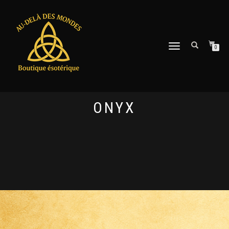
DÉPLIER
0
LA
NAVIGATION
ONYX