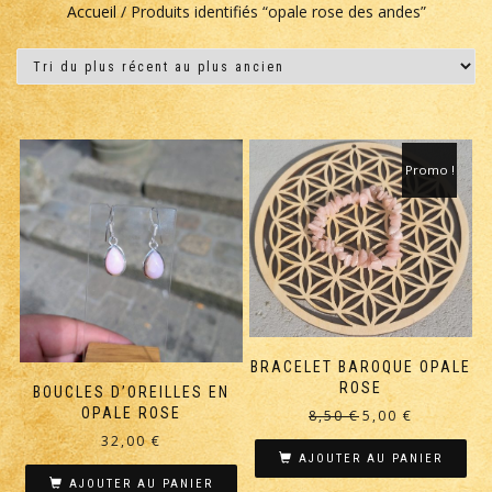
Accueil
/ Produits identifiés “opale rose des andes”
Promo !
BRACELET BAROQUE OPALE
ROSE
BOUCLES D’OREILLES EN
OPALE ROSE
Le
Le
8,50
€
5,00
€
prix
prix
32,00
€
initial
actuel
AJOUTER AU PANIER
était :
est :
AJOUTER AU PANIER