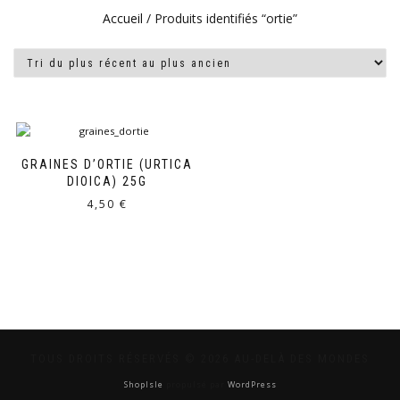
Accueil
/ Produits identifiés “ortie”
GRAINES D’ORTIE (URTICA
DIOICA) 25G
4,50
€
TOUS DROITS RÉSERVÉS © 2026 AU-DELÀ DES MONDES
ShopIsle
propulsé par
WordPress