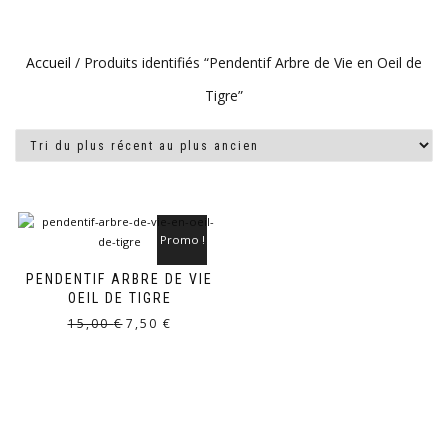
Accueil
/ Produits identifiés “Pendentif Arbre de Vie en Oeil de
Tigre”
Promo !
PENDENTIF ARBRE DE VIE
OEIL DE TIGRE
Le
Le
15,00
€
7,50
€
prix
prix
initial
actuel
était :
est :
15,00 €.
7,50 €.