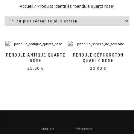
Accueil
/ Produits identifiés “pendule quartz rose”
PENDULE ANTIQUE QUARTZ
PENDULE SÉPHOROTON
ROSE
QUARTZ ROSE
25,00
€
20,00
€
TOUS DROITS RÉSERVÉS © 2026 AU-DELÀ DES MONDES
ShopIsle
propulsé par
WordPress