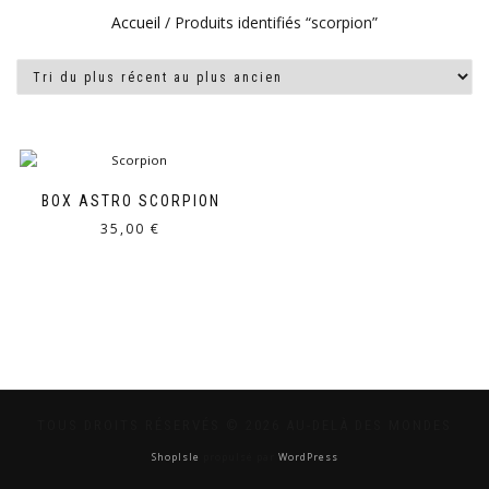
Accueil
/ Produits identifiés “scorpion”
BOX ASTRO SCORPION
35,00
€
TOUS DROITS RÉSERVÉS © 2026 AU-DELÀ DES MONDES
ShopIsle
propulsé par
WordPress