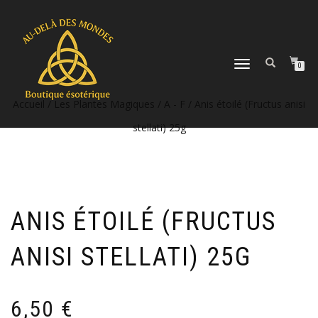
DÉPLIER
0
LA
NAVIGATION
Accueil
/
Les Plantes Magiques
/
A - F
/ Anis étoilé (Fructus anisi
stellati) 25g
ANIS ÉTOILÉ (FRUCTUS
ANISI STELLATI) 25G
6,50
€