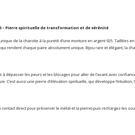
5 – Pierre spirituelle de transformation et de sérénité
 unique de la charoïte à la pureté d’une monture en argent 925. Taillées e
 qui rendent chaque paire absolument unique. Bijou rare et élégant, la ch
de à dépasser les peurs et les blocages pour aller de l’avant avec confiance
 C’est aussi une pierre d’élévation spirituelle, qui développe l’intuition, l
n contact direct pour préserver le métal et la pierre) puis rechargez-les so