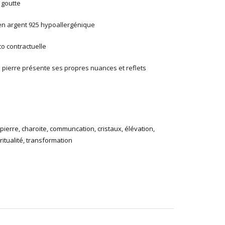
 goutte
en argent 925 hypoallergénique
to contractuelle
e pierre présente ses propres nuances et reflets
 pierre
,
charoite
,
communcation
,
cristaux
,
élévation
,
ritualité
,
transformation