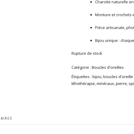
Charoïte naturelle en
Monture et crochets 
Pièce artisanale, pho
Bijou unique : chaqu
Rupture de stock
Catégorie :
Boucles d'oreilles
Étiquettes :
bijou
,
boucles d'oreille
lithothérapie
,
minéraux
,
pierre
,
spi
AIRES