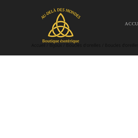
ACCU
Accueil
/
Bijoux
/
Boucles d'oreilles
/ Boucles d’oreille