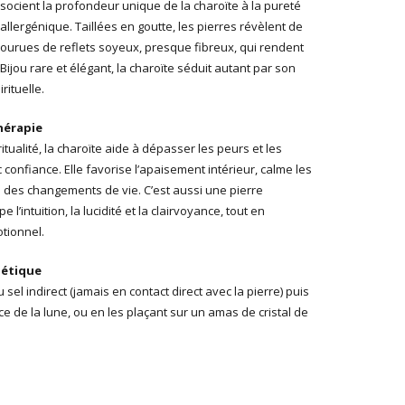
ssocient la profondeur unique de la charoïte à la pureté
lergénique. Taillées en goutte, les pierres révèlent de
ourues de reflets soyeux, presque fibreux, qui rendent
jou rare et élégant, la charoïte séduit autant par son
rituelle.
hérapie
itualité, la charoïte aide à dépasser les peurs et les
 confiance. Elle favorise l’apaisement intérieur, calme les
n des changements de vie. C’est aussi une pierre
e l’intuition, la lucidité et la clairvoyance, tout en
tionnel.
gétique
sel indirect (jamais en contact direct avec la pierre) puis
e de la lune, ou en les plaçant sur un amas de cristal de