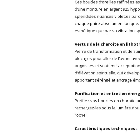
Ces boucles d’oreilles raffinées a
d’une monture en argent 925 hypoal
splendides nuances violettes parc
chaque paire absolument unique. Bi
esthétique que par sa vibration spi
Vertus de la charoïte en lithot
Pierre de transformation et de spir
blocages pour aller de l’avant avec
angoisses et soutient l’acceptatio
d’élévation spirituelle, qui développ
apportant sérénité et ancrage émo
Purification et entretien éner
Purifiez vos boucles en charoïte au 
rechargez-les sous la lumière douc
roche.
Caractéristiques techniques :