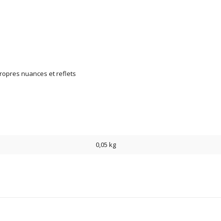
ropres nuances et reflets
0,05 kg