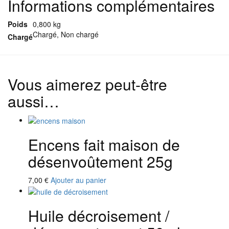
Informations complémentaires
mauvais
oeil
Poids
0,800 kg
(REVERSE
Chargé, Non chargé
EVIL
Chargé
EYE)
Vous aimerez peut-être
aussi…
Encens fait maison de
désenvoûtement 25g
7,00
€
Ajouter au panier
Huile décroisement /