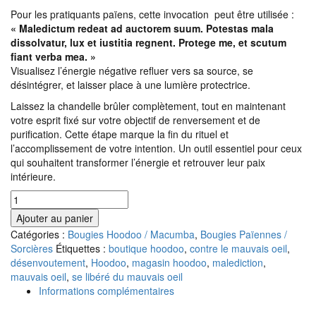
Pour les pratiquants païens, cette invocation peut être utilisée :
« Maledictum redeat ad auctorem suum. Potestas mala
dissolvatur, lux et iustitia regnent. Protege me, et scutum
fiant verba mea. »
Visualisez l’énergie négative refluer vers sa source, se
désintégrer, et laisser place à une lumière protectrice.
Laissez la chandelle brûler complètement, tout en maintenant
votre esprit fixé sur votre objectif de renversement et de
purification. Cette étape marque la fin du rituel et
l’accomplissement de votre intention. Un outil essentiel pour ceux
qui souhaitent transformer l’énergie et retrouver leur paix
intérieure.
quantité
de
Ajouter au panier
Bougie
Catégories :
Bougies Hoodoo / Macumba
,
Bougies Païennes /
chargée,
Sorcières
Étiquettes :
boutique hoodoo
,
contre le mauvais oeil
,
renvoi
désenvoutement
,
Hoodoo
,
magasin hoodoo
,
malediction
,
du
mauvais oeil
,
se libéré du mauvais oeil
mal,
Informations complémentaires
repousse
le