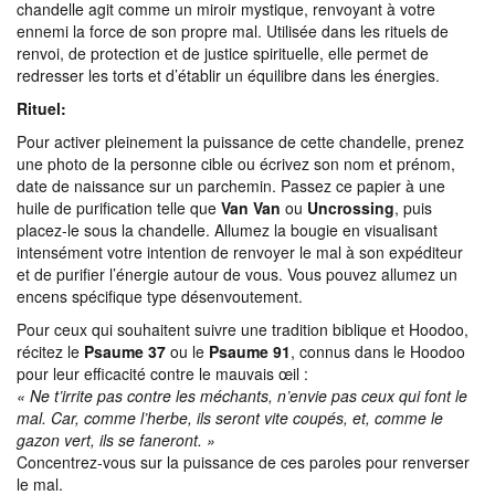
chandelle agit comme un miroir mystique, renvoyant à votre
ennemi la force de son propre mal. Utilisée dans les rituels de
renvoi, de protection et de justice spirituelle, elle permet de
redresser les torts et d’établir un équilibre dans les énergies.
Rituel:
Pour activer pleinement la puissance de cette chandelle, prenez
une photo de la personne cible ou écrivez son nom et prénom,
date de naissance sur un parchemin. Passez ce papier à une
huile de purification telle que
Van Van
ou
Uncrossing
, puis
placez-le sous la chandelle. Allumez la bougie en visualisant
intensément votre intention de renvoyer le mal à son expéditeur
et de purifier l’énergie autour de vous. Vous pouvez allumez un
encens spécifique type désenvoutement.
Pour ceux qui souhaitent suivre une tradition biblique et Hoodoo,
récitez le
Psaume 37
ou le
Psaume 91
, connus dans le Hoodoo
pour leur efficacité contre le mauvais œil :
« Ne t’irrite pas contre les méchants, n’envie pas ceux qui font le
mal. Car, comme l’herbe, ils seront vite coupés, et, comme le
gazon vert, ils se faneront. »
Concentrez-vous sur la puissance de ces paroles pour renverser
le mal.