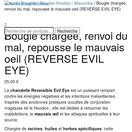
Accueil
/
Bougies
/
Bougies Hoodoo / Macumba
/ Bougie chargée,
renvoi du mal, repousse le mauvais oeil (REVERSE EVIL EYE)
Déplier
la
navigatio
Bougie chargée, renvoi du
0
mal, repousse le mauvais
oeil (REVERSE EVIL
EYE)
25,00
€
La
chandelle Reversible Evil Eye
est un puissant rempart
contre les énergies négatives et les intentions malveillantes.
Inspirée des anciennes pratiques occultes de conjuration
magiques tel le Hoodoo , elle est dédiée à retourner les
malédictions, le
mauvais œil
et les attaques spirituelles à leur
source.
Chargée de
racines
,
huiles
et
herbes spécifiques
, cette