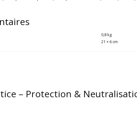
ntaires
0,8 kg
21 × 6 cm
tice – Protection & Neutralisati