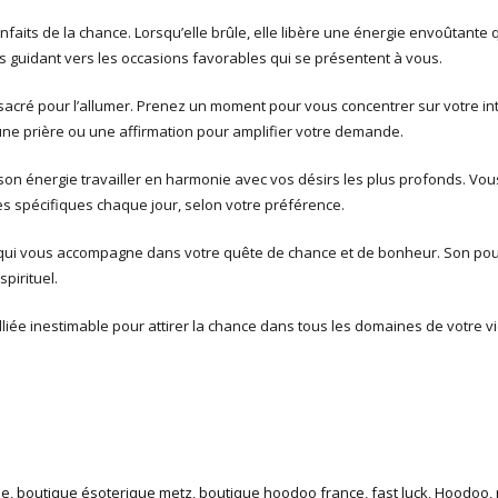
nfaits de la chance. Lorsqu’elle brûle, elle libère une énergie envoûtante
s guidant vers les occasions favorables qui se présentent à vous.
t sacré pour l’allumer. Prenez un moment pour vous concentrer sur votre in
une prière ou une affirmation pour amplifier votre demande.
 son énergie travailler en harmonie avec vos désirs les plus profonds. Vous
des spécifiques chaque jour, selon votre préférence.
 qui vous accompagne dans votre quête de chance et de bonheur. Son pou
pirituel.
liée inestimable pour attirer la chance dans tous les domaines de votre vi
ie
,
boutique ésoterique metz
,
boutique hoodoo france
,
fast luck
,
Hoodoo
,