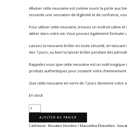
Allumer cette neuvaine est comme ouvrir la porte aux bie
ressentir une sensation de légèreté et de confiance, vou
Pour utiliser cette neuvaine, trouvez un endroit calme e
attirer dans votre vie. Vous pouvez également formuler 
Laissez la neuvaine brûler en toute sécurité, en laissant
des 7 jours, ou bien la laisser brûler pendant des pério
Rappelez-vous que cette neuvaine est un outil magique
produits authentiques pour soutenir votre cheminement s
Que cette neuvaine en verre de 7 jours devienne votre al
En stock
quantité
de
AJOUTER AU PANIER
Bougie
Catégorie :
Bougies Hoodoo / Macumba
Étiquettes :
boug
chargée