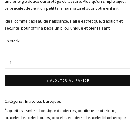
une énergie douce qui protège et rassure. Plus qu’un simple bijou,
ce bracelet devient un petit talisman naturel pour votre enfant.
Idéal comme cadeau de naissance, il allie esthétique, tradition et
sécurité, pour offrir à bébé un bijou unique et bienfaisant.
En stock
AJOUTER AU PANIER
Catégorie :
Bracelets baroques
Étiquettes :
Ambre
,
boutique de pierres
,
boutique esoterique
,
bracelet
,
bracelet boules
,
bracelet en pierre
,
bracelet lithothérapie