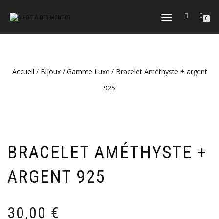
DÉPLIER
0
LA
NAVIGATION
Accueil
/
Bijoux
/
Gamme Luxe
/ Bracelet Améthyste + argent
925
BRACELET AMÉTHYSTE +
ARGENT 925
30,00
€