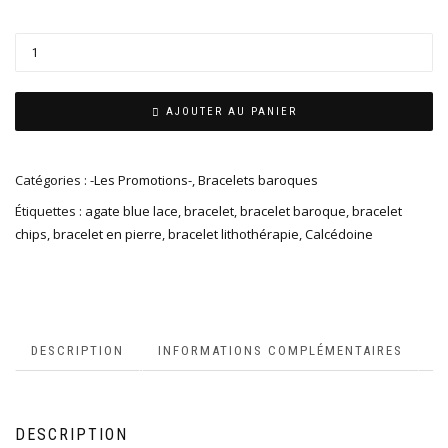
AJOUTER AU PANIER
Catégories :
-Les Promotions-
,
Bracelets baroques
Étiquettes :
agate blue lace
,
bracelet
,
bracelet baroque
,
bracelet
chips
,
bracelet en pierre
,
bracelet lithothérapie
,
Calcédoine
DESCRIPTION
INFORMATIONS COMPLÉMENTAIRES
DESCRIPTION