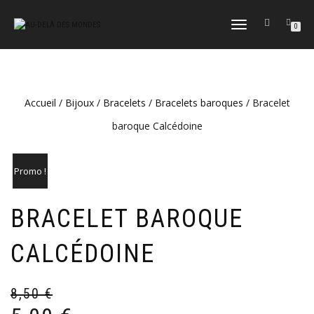
DÉPLIER
0
LA
NAVIGATION
Accueil
/
Bijoux
/
Bracelets
/
Bracelets baroques
/ Bracelet
baroque Calcédoine
Promo !
BRACELET BAROQUE
CALCÉDOINE
8,50
€
Le
Le
pr
pr