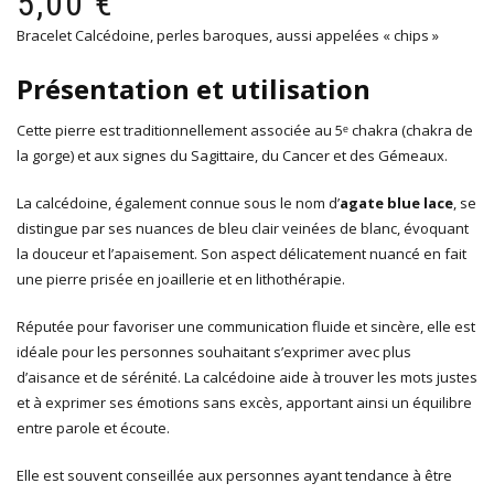
5,00
€
ini
ac
Bracelet Calcédoine, perles baroques, aussi appelées « chips »
éta
est
8,5
5,0
Présentation et utilisation
Cette pierre est traditionnellement associée au 5ᵉ chakra (chakra de
la gorge) et aux signes du Sagittaire, du Cancer et des Gémeaux.
La calcédoine, également connue sous le nom d’
agate blue lace
, se
distingue par ses nuances de bleu clair veinées de blanc, évoquant
la douceur et l’apaisement. Son aspect délicatement nuancé en fait
une pierre prisée en joaillerie et en lithothérapie.
Réputée pour favoriser une communication fluide et sincère, elle est
idéale pour les personnes souhaitant s’exprimer avec plus
d’aisance et de sérénité. La calcédoine aide à trouver les mots justes
et à exprimer ses émotions sans excès, apportant ainsi un équilibre
entre parole et écoute.
Elle est souvent conseillée aux personnes ayant tendance à être