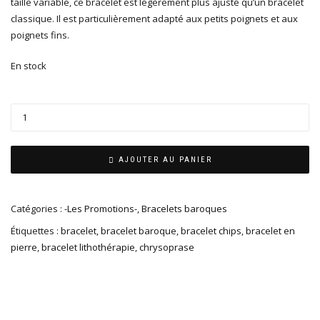
taille variable, ce bracelet est légèrement plus ajusté qu’un bracelet
classique. Il est particulièrement adapté aux petits poignets et aux
poignets fins.
En stock
AJOUTER AU PANIER
Catégories :
-Les Promotions-
,
Bracelets baroques
Étiquettes :
bracelet
,
bracelet baroque
,
bracelet chips
,
bracelet en
pierre
,
bracelet lithothérapie
,
chrysoprase