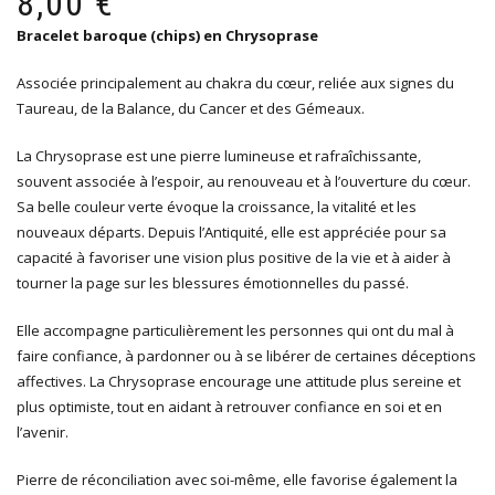
8,00
€
ini
ac
Bracelet baroque (chips) en Chrysoprase
éta
est
12
8,0
Associée principalement au chakra du cœur, reliée aux signes du
Taureau, de la Balance, du Cancer et des Gémeaux.
La Chrysoprase est une pierre lumineuse et rafraîchissante,
souvent associée à l’espoir, au renouveau et à l’ouverture du cœur.
Sa belle couleur verte évoque la croissance, la vitalité et les
nouveaux départs. Depuis l’Antiquité, elle est appréciée pour sa
capacité à favoriser une vision plus positive de la vie et à aider à
tourner la page sur les blessures émotionnelles du passé.
Elle accompagne particulièrement les personnes qui ont du mal à
faire confiance, à pardonner ou à se libérer de certaines déceptions
affectives. La Chrysoprase encourage une attitude plus sereine et
plus optimiste, tout en aidant à retrouver confiance en soi et en
l’avenir.
Pierre de réconciliation avec soi-même, elle favorise également la