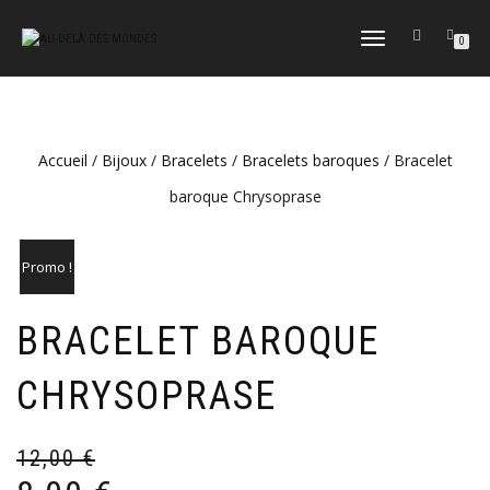
DÉPLIER
0
LA
NAVIGATION
Accueil
/
Bijoux
/
Bracelets
/
Bracelets baroques
/ Bracelet
baroque Chrysoprase
Promo !
BRACELET BAROQUE
CHRYSOPRASE
12,00
€
Le
Le
pr
pr