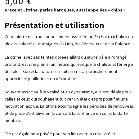
5,00
€
ini
ac
Bracelet Citrine, perles baroques, aussi appelées « chips »
éta
est
12
5,0
Présentation et utilisation
Cette pierre est traditionnellement associée au 3ᵉ chakra (chakra du
plexus solaire) et aux signes du Lion, du Gémeaux et de la Balance.
La citrine, avec ses teintes dorées allant du jaune pâle à l’orangé
profond, est une pierre lumineuse qui évoque la chaleur et l’énergie
du soleil. Son éclat naturel en fait un cristal particulièrement
apprécié en joaillerie et en décoration.
Souvent associée à la vitalité et au dynamisme, elle est idéale pour
celles et ceux qui souhaitent cultiver un état d’esprit positif et une
motivation accrue. La citrine accompagne les périodes de renouveau
et de prise d’initiative en favorisant la confiance en soi et la clarté
mentale.
Elle est également prisée pour son lien avec la créativité et