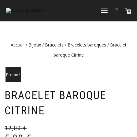
DÉPLIER
0
LA
NAVIGATION
Accueil
/
Bijoux
/
Bracelets
/
Bracelets baroques
/ Bracelet
baroque Citrine
Promo !
BRACELET BAROQUE
CITRINE
12,00
€
Le
Le
pr
pr