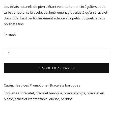
Les éclats naturels de pierre étant volontairement irréguliers et de
taille variable, ce bracelet est légèrement plus ajusté qu’un bracelet
classique. Il est particulièrement adapté aux petits poignets et aux
poignets fins.
En stock
AJOUTER AU PANIER
Catégories :
-Les Promotions-
,
Bracelets baroques
Étiquettes :
bracelet
,
bracelet baroque
,
bracelet chips
,
bracelet en
pierre
,
bracelet lithothérapie
,
olivine
,
péridot