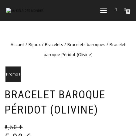
DÉPLIER
0
LA
NAVIGATION
Accueil
/
Bijoux
/
Bracelets
/
Bracelets baroques
/ Bracelet
baroque Péridot (Olivine)
Promo !
BRACELET BAROQUE
PÉRIDOT (OLIVINE)
8,50
€
Le
Le
pr
pr