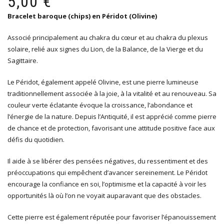
5,00
€
ini
ac
Bracelet baroque (chips) en Péridot (Olivine)
éta
est
8,5
5,0
Associé principalement au chakra du cœur et au chakra du plexus
solaire, relié aux signes du Lion, de la Balance, de la Vierge et du
Sagittaire.
Le Péridot, également appelé Olivine, est une pierre lumineuse
traditionnellement associée à la joie, à la vitalité et au renouveau. Sa
couleur verte éclatante évoque la croissance, l’abondance et
l’énergie de la nature. Depuis l’Antiquité, il est apprécié comme pierre
de chance et de protection, favorisant une attitude positive face aux
défis du quotidien.
Il aide à se libérer des pensées négatives, du ressentiment et des
préoccupations qui empêchent d’avancer sereinement. Le Péridot
encourage la confiance en soi, l’optimisme et la capacité à voir les
opportunités là où l’on ne voyait auparavant que des obstacles.
Cette pierre est également réputée pour favoriser l’épanouissement