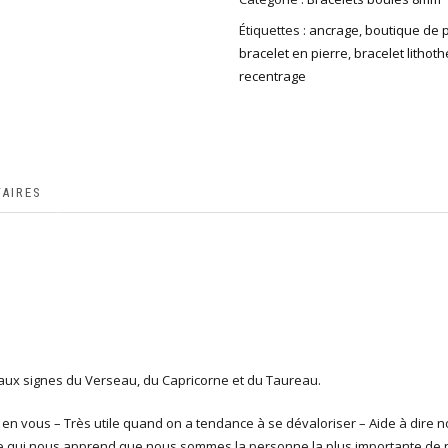
Étiquettes :
ancrage
,
boutique de p
bracelet en pierre
,
bracelet lithot
recentrage
AIRES
 aux signes du Verseau, du Capricorne et du Taureau.
 en vous – Très utile quand on a tendance à se dévaloriser – Aide à dire n
age qui nous apprend que nous sommes la personne la plus importante de 