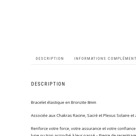
DESCRIPTION
INFORMATIONS COMPLÉMENT
DESCRIPTION
Bracelet élastique en Bronzite 8mm
Associée aux Chakras Racine, Sacré et Plexus Solaire et
Renforce votre force, votre assurance et votre confiance
lune ou trop accroché à leur passé – Pierre de recentr