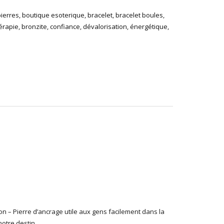
ierres
,
boutique esoterique
,
bracelet
,
bracelet boules
,
hérapie
,
bronzite
,
confiance
,
dévalorisation
,
énergétique
,
on – Pierre d’ancrage utile aux gens facilement dans la
notre destin