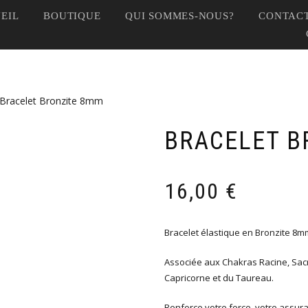
EIL
BOUTIQUE
QUI SOMMES-NOUS?
CONTACT
 Bracelet Bronzite 8mm
BRACELET B
16,00
€
Bracelet élastique en Bronzite 8m
Associée aux Chakras Racine, Sacr
Capricorne et du Taureau.
Renforce votre force, votre assura