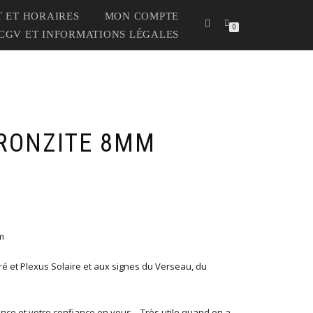
 ET HORAIRES
MON COMPTE
0
CGV ET INFORMATIONS LÉGALES
RONZITE 8MM
m
é et Plexus Solaire et aux signes du Verseau, du
nce et votre confiance en vous – Très utile quand on a