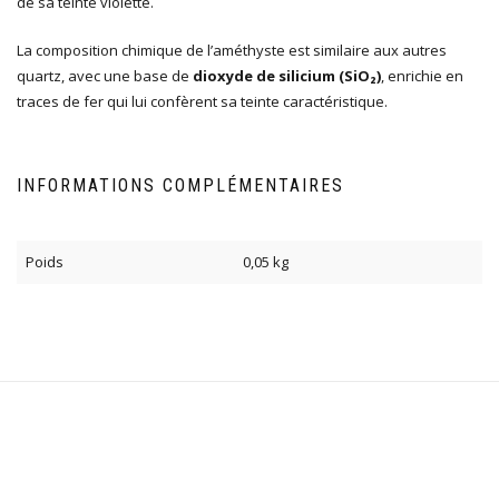
de sa teinte violette.
La composition chimique de l’améthyste est similaire aux autres
quartz, avec une base de
dioxyde de silicium (SiO₂)
, enrichie en
traces de fer qui lui confèrent sa teinte caractéristique.
INFORMATIONS COMPLÉMENTAIRES
Poids
0,05 kg