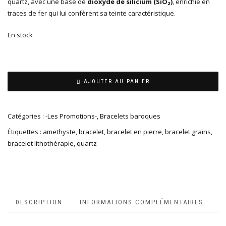
quartz, avec une base de
dioxyde de silicium (SiO₂)
, enrichie en
traces de fer qui lui confèrent sa teinte caractéristique.
En stock
AJOUTER AU PANIER
Catégories :
-Les Promotions-
,
Bracelets baroques
Étiquettes :
amethyste
,
bracelet
,
bracelet en pierre
,
bracelet grains
,
bracelet lithothérapie
,
quartz
DESCRIPTION
INFORMATIONS COMPLÉMENTAIRES