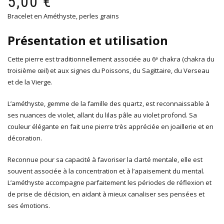
5,00
€
ini
ac
Bracelet en Améthyste, perles grains
éta
est
10
5,0
Présentation et utilisation
Cette pierre est traditionnellement associée au 6ᵉ chakra (chakra du
troisième œil) et aux signes du Poissons, du Sagittaire, du Verseau
et de la Vierge.
L’améthyste, gemme de la famille des quartz, est reconnaissable à
ses nuances de violet, allant du lilas pâle au violet profond. Sa
couleur élégante en fait une pierre très appréciée en joaillerie et en
décoration.
Reconnue pour sa capacité à favoriser la clarté mentale, elle est
souvent associée à la concentration et à l’apaisement du mental.
L’améthyste accompagne parfaitement les périodes de réflexion et
de prise de décision, en aidant à mieux canaliser ses pensées et
ses émotions.