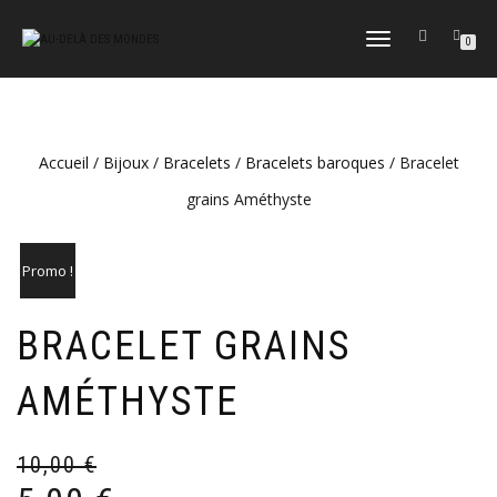
DÉPLIER
0
LA
NAVIGATION
Accueil
/
Bijoux
/
Bracelets
/
Bracelets baroques
/ Bracelet
grains Améthyste
Promo !
BRACELET GRAINS
AMÉTHYSTE
10,00
€
Le
Le
pr
pr