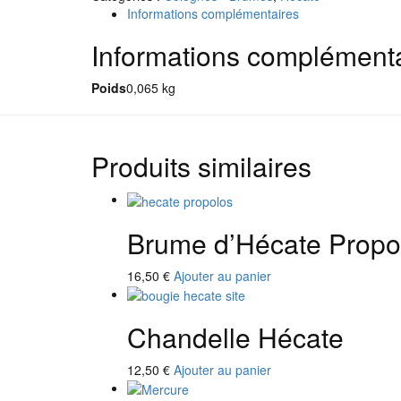
d’Hécate
Informations complémentaires
Phosphoros
100ml
Informations complément
Poids
0,065 kg
Produits similaires
Brume d’Hécate Propol
16,50
€
Ajouter au panier
Chandelle Hécate
12,50
€
Ajouter au panier