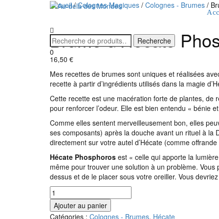
Accueil
/
Colognes Magiques
/
Colognes - Brumes
/ Br
Acc
Brume d’Hécate Pho
0
16,50
€
Mes recettes de brumes sont uniques et réalisées avec u
recette à partir d’ingrédients utilisés dans la magie d’
Cette recette est une macération forte de plantes, de r
pour renforcer l’odeur. Elle est bien entendu « bénie e
Comme elles sentent merveilleusement bon, elles peuven
ses composants) après la douche avant un rituel à la 
directement sur votre autel d’Hécate (comme offrande p
Hécate Phosphoros
est « celle qui apporte la lumièr
même pour trouver une solution à un problème. Vous pou
dessus et de le placer sous votre oreiller. Vous devriez
quantité
de
Ajouter au panier
Brume
Catégories :
Colognes - Brumes
,
Hécate