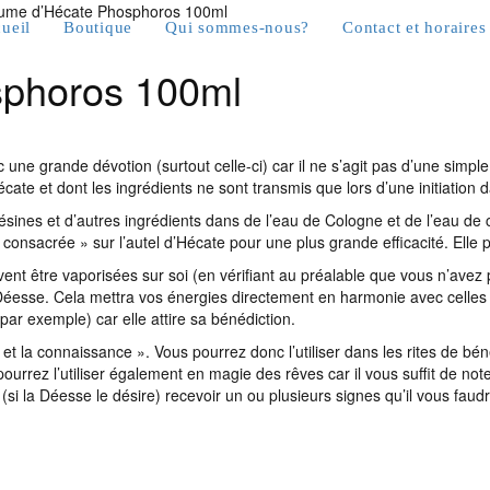
ume d’Hécate Phosphoros 100ml
ueil
Boutique
Qui sommes-nous?
Contact et horaires
sphoros 100ml
ne grande dévotion (surtout celle-ci) car il ne s’agit pas d’une simple 
Hécate et dont les ingrédients ne sont transmis que lors d’une initiation 
ésines et d’autres ingrédients dans de l’eau de Cologne et de l’eau de c
t consacrée » sur l’autel d’Hécate pour une plus grande efficacité. Ell
t être vaporisées sur soi (en vérifiant au préalable que vous n’avez pa
Déesse. Cela mettra vos énergies directement en harmonie avec celles d
ar exemple) car elle attire sa bénédiction.
e et la connaissance ». Vous pourrez donc l’utiliser dans les rites de bé
rrez l’utiliser également en magie des rêves car il vous suffit de note
 (si la Déesse le désire) recevoir un ou plusieurs signes qu’il vous faudr