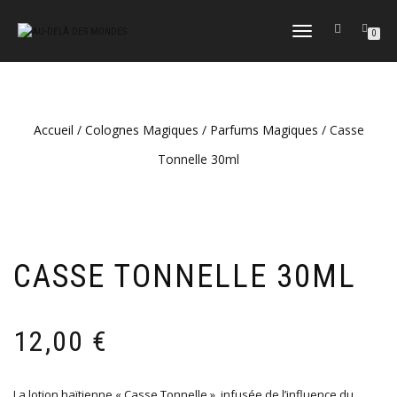
DÉPLIER
0
LA
NAVIGATION
Accueil
/
Colognes Magiques
/
Parfums Magiques
/ Casse
Tonnelle 30ml
CASSE TONNELLE 30ML
12,00
€
La lotion haïtienne « Casse Tonnelle », infusée de l’influence du