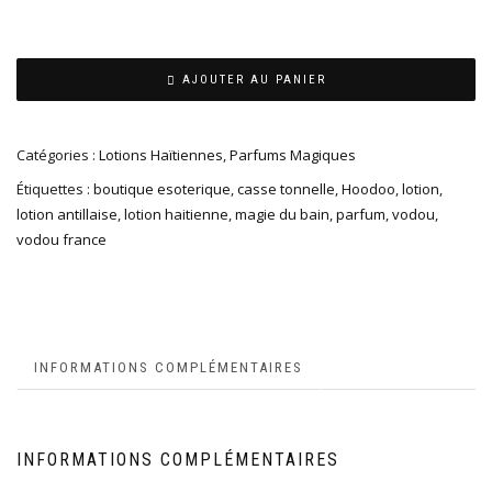
AJOUTER AU PANIER
Catégories :
Lotions Haïtiennes
,
Parfums Magiques
Étiquettes :
boutique esoterique
,
casse tonnelle
,
Hoodoo
,
lotion
,
lotion antillaise
,
lotion haitienne
,
magie du bain
,
parfum
,
vodou
,
vodou france
INFORMATIONS COMPLÉMENTAIRES
INFORMATIONS COMPLÉMENTAIRES