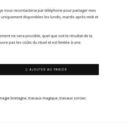
r, je vous recontacterai par téléphone pour partager mes
 uniquement disponibles les lundis, mardis après-midi et
ent ne sera possible, quel que soit le résultat de la
uvre pas les coûts du rituel et est limitée à une
AJOUTER AU PANIER
magie bretagne
,
travaux magique
,
travaux sorcier
,