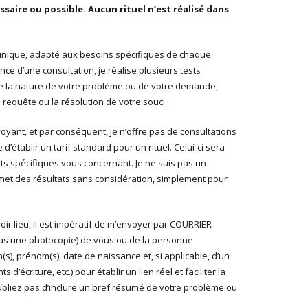
saire ou possible. Aucun rituel n’est réalisé dans
 unique, adapté aux besoins spécifiques de chaque
ence d’une consultation, je réalise plusieurs tests
 la nature de votre problème ou de votre demande,
e requête ou la résolution de votre souci.
 voyant, et par conséquent, je n’offre pas de consultations
 d’établir un tarif standard pour un rituel. Celui-ci sera
s spécifiques vous concernant. Je ne suis pas un
met des résultats sans considération, simplement pour
oir lieu, il est impératif de m’envoyer par COURRIER
as une photocopie) de vous ou de la personne
, prénom(s), date de naissance et, si applicable, d’un
 d’écriture, etc.) pour établir un lien réel et faciliter la
liez pas d’inclure un bref résumé de votre problème ou