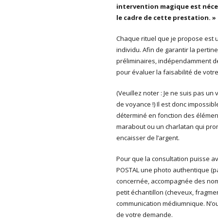
intervention magique est néces
le cadre de cette prestation. »
Chaque rituel que je propose est
individu. Afin de garantir la pertin
préliminaires, indépendamment de
pour évaluer la faisabilité de votr
(Veuillez noter : Je ne suis pas un
de voyance !) Il est donc impossible
déterminé en fonction des élément
marabout ou un charlatan qui pro
encaisser de l’argent.
Pour que la consultation puisse av
POSTAL une photo authentique (p
concernée, accompagnée des nom(s)
petit échantillon (cheveux, fragments
communication médiumnique. N’oub
de votre demande.