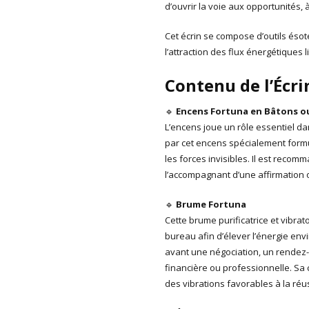
d’ouvrir la voie aux opportunités, à 
Cet écrin se compose d’outils éso
l’attraction des flux énergétiques li
Contenu de l’Écri
🔹
Encens Fortuna en Bâtons o
L’encens joue un rôle essentiel d
par cet encens spécialement formu
les forces invisibles. Il est recomm
l’accompagnant d’une affirmation 
🔹
Brume Fortuna
Cette brume purificatrice et vibra
bureau afin d’élever l’énergie env
avant une négociation, un rendez-
financière ou professionnelle. Sa
des vibrations favorables à la réus