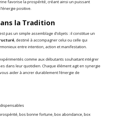
ine favorise la prospérité, créant ainsi un puissant
 l’énergie positive.
ans la Tradition
est pas un simple assemblage d’objets : il constitue un
tructuré
, destiné à accompagner celui ou celle qui
rmonieux entre intention, action et manifestation.
s expérimentés comme aux débutants souhaitant intégrer
es dans leur quotidien. Chaque élément agit en synergie
vous aider à ancrer durablement l’énergie de
ndispensables
 prospérité
,
bos bonne fortune
,
box abondance
,
box