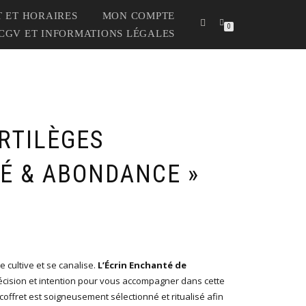
 ET HORAIRES
MON COMPTE
0
CGV ET INFORMATIONS LÉGALES
RTILÈGES
TÉ & ABONDANCE »
 cultive et se canalise.
L’Écrin Enchanté de
écision et intention pour vous accompagner dans cette
ffret est soigneusement sélectionné et ritualisé afin