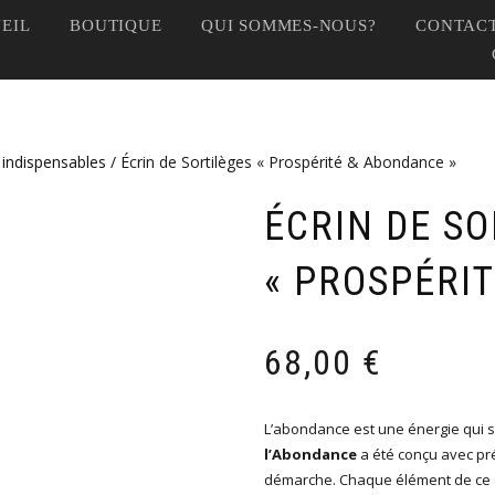
EIL
BOUTIQUE
QUI SOMMES-NOUS?
CONTACT
 indispensables
/ Écrin de Sortilèges « Prospérité & Abondance »
ÉCRIN DE SO
« PROSPÉRI
68,00
€
L’abondance est une énergie qui se
l’Abondance
a été conçu avec pr
démarche. Chaque élément de ce co