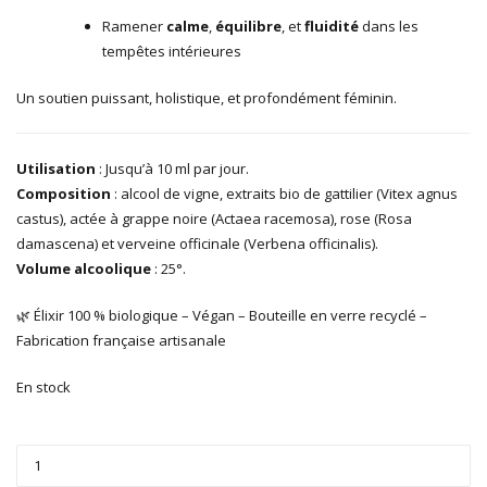
Ramener
calme
,
équilibre
, et
fluidité
dans les
tempêtes intérieures
Un soutien puissant, holistique, et profondément féminin.
Utilisation
: Jusqu’à 10 ml par jour.
Composition
: alcool de vigne, extraits bio de gattilier (Vitex agnus
castus), actée à grappe noire (Actaea racemosa), rose (Rosa
damascena) et verveine officinale (Verbena officinalis).
Volume alcoolique
: 25°.
🌿 Élixir 100 % biologique – Végan – Bouteille en verre recyclé –
Fabrication française artisanale
En stock