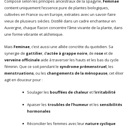
Composé selon les principes ancestraux de la spagyrie,
Feminae
contient uniquement l’essence pure de plantes biologiques,
cultivées en France ou en Europe, extraites avec un savoir-faire
vieux de plusieurs siècles. Distillé dans un cadre enchanteur en
Auvergne, chaque flacon concentre l’âme vivante de la plante, dans
une forme vibrante et alchimique.
Mais
Feminae
, c’est aussi une alliée concrète du quotidien. Sa
synergie de
gattilier
, d’
actée à grappe noire
, de
rose
et de
verveine officinale
aide à traverser les hauts et les bas du cycle
féminin. Que ce soit pendant le
syndrome prémenstruel
, les
menstruations
, ou les
changements de la ménopause
, cet élixir
agit en douceur pour :
Soulager les
bouffées de chaleur
et l’
irritabilité
Apaiser les
troubles de l’humeur
et les
sensibilités
hormonales
Réconcilier les femmes avec leur
nature cyclique