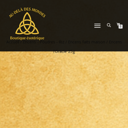
DÉPLIER
0
LA
NAVIGATION
Accueil
/
Encens - Poudres - Riz
/
Encens faits maison
/ Encens
l’Oracle 25g